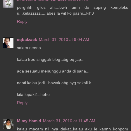
perghhh gilos ah....bwh umh de suping kompleks
u...kelazzzzz.....abes la wit ko pasni...kih3
Reply
eqbalzack
March 31, 2010 at 9:04 AM
salam neena...
kalau free singgah blog abg eq jap...
ada sesuatu menunggu anda di sana...
nanti kalau jadi...bawak abg syg sekali k...
kita lepak2...hehe
Reply
Mimy Hamid
March 31, 2010 at 11:45 AM
kalau macam nii nya dekat..kalau aku le kannn konpom