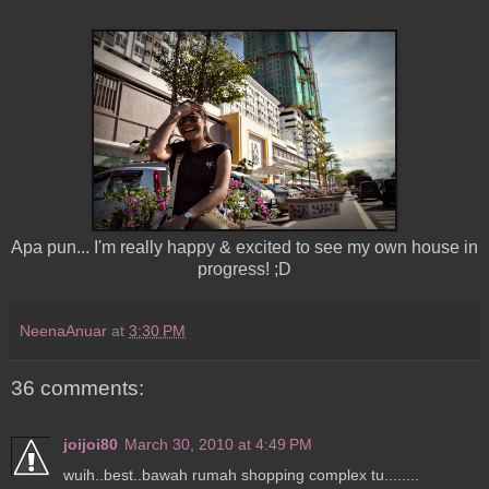
Apa pun... I'm really happy & excited to see my own house in
progress! ;D
NeenaAnuar
at
3:30 PM
36 comments:
joijoi80
March 30, 2010 at 4:49 PM
wuih..best..bawah rumah shopping complex tu........