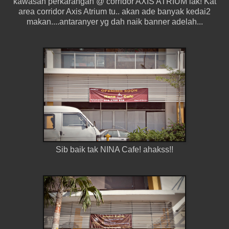
kawasan perkarangan @ corridor AXIS ATRIUM lak! Kat
area corridor Axis Atrium tu.. akan ade banyak kedai2
makan....antaranyer yg dah naik banner adelah...
Sib baik tak NINA Cafe! ahakss!!