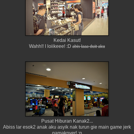
Kedai Kasut!
Wahh!! I loiikeee! :D
abis laaa duit aku
Pusat Hiburan Kanak2...
Abiss lar esok2 anak aku asyik nak turun gie main game jerk
gamaknyer! :p