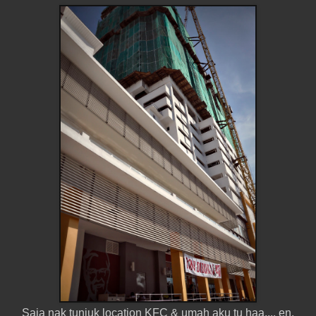
Saja nak tunjuk location KFC & umah aku tu haa.... en.