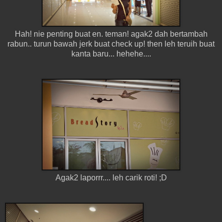
Hah! nie penting buat en. teman! agak2 dah bertambah
rabun.. turun bawah jerk buat check up! then leh teruih buat
kanta baru... hehehe....
Agak2 laporrr.... leh carik roti! ;D