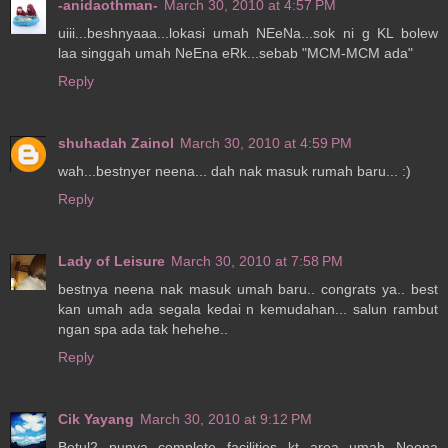
-anidaothman-
March 30, 2010 at 4:57 PM
uiii...beshnyaaa...lokasi umah NEeNa...sok ni g KL bolew
laa singgah umah NeEna eRk...sebab "MCM-MCM ada"
Reply
shuhadah Zainol
March 30, 2010 at 4:59 PM
wah...bestnyer neena... dah nak masuk rumah baru... :)
Reply
Lady of Leisure
March 30, 2010 at 7:58 PM
bestnya neena nak masuk umah baru.. congrats ya.. best
kan umah ada segala kedai n kemudahan... salun rambut
ngan spa ada tak hehehe..
Reply
Cik Yayang
March 30, 2010 at 9:12 PM
Betul2 punya complete facilities kt area umah Neena