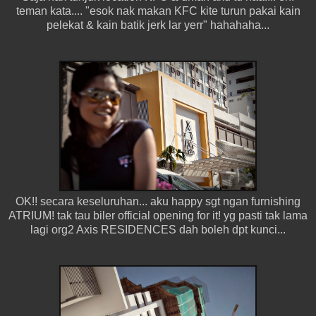
teman kata.... "esok nak makan KFC kite turun pakai kain
pelekat & kain batik jerk lar yerr" hahahaha...
OK!! secara keseluruhan... aku happy sgt ngan furnishing
ATRIUM! tak tau biler official opening for it! yg pasti tak lama
lagi org2 Axis RESIDENCES dah boleh dpt kunci...