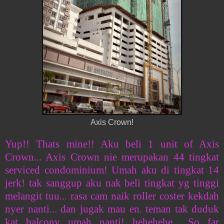
Axis Crown!
Yup!! Thats mine!! Aku beli 1 unit of Axis
Crown... Axis Crown nie merupakan 44 tingkat
serviced condominium! Umah aku di tingkat 14
jerk! tak sanggup aku nak beli tingkat yg tinggi
melangit tuu... rasa cam naik roller coster kekdah
nyer nanti... dan jugak mau en. teman tak duduk
kat balcony umah nanti! hehehehe... So far