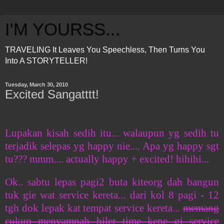
I'M YOURSS...
TRAVELING It Leaves You Speechless, Then Turns You
Into A STORYTELLER!
Tuesday, March 30, 2010
Excited Sangatttt!
Lupakan kisah sedih itu... walaupun yg sedih tu
terjadik selepas yg happy nie.... Apa yg happy sgt
tu??? mmm.... actually happy + excited! hihihi...
Ok.. sabtu lepas pagi2 buta kiteorg dah bangun
tuk gie wat service kereta... dari kol 8 pagi - 12
tgh dok lepak kat tempat service kereta...
memang
cukup menyampah biler time kene gi service