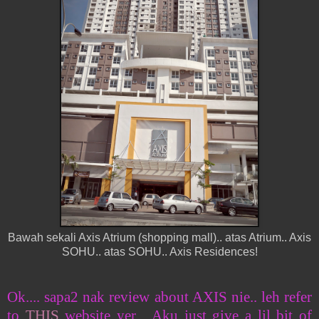
Bawah sekali Axis Atrium (shopping mall).. atas Atrium.. Axis
SOHU.. atas SOHU.. Axis Residences!
Ok.... sapa2 nak review about AXIS nie.. leh refer
to
THIS
website yer... Aku just give a lil bit of