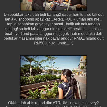
Disebabkan aku dah beli barang2 dapur hari tu... so tak dpt
lah aku shopping apa2 kat CARREFOUR umah aku nie...
tapi disebabkan gayat nyer pasal.. balik tak nak tangan
kosong! so beli lah anggur nie sepaket!! bestttttt... manisss
buahnyer! and pasal anggur nie jugak laah mood aku dah
bertukar masamm biler nak bayar anggur RM8... hilang duit
RM50! uhuk.. uhuk.... :(
Okkk.. dah abis round dlm ATRIUM.. now nak survey2