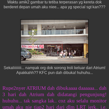
Waktu amik2 gambar tu tetiba terperasan yg kereta dok
berderet depan umah aku niee... apa yg special sgt kan???
Sekaliiiiiiii... nampak org dok sorong troli keluar dari Atrium!
Apakkahh?? KFC pun dah dibuka! huhuhu...
Rupe2nyer ATRIUM dah dibukaaaa daaaaaa... dah
3 hari dah Atrium dah didatangi pengunjung!
huhuhu... tak sangka lak.. coz aku selalu monitor
umah aku nie tiap2 hari dari dlm LRT jerk.. i.e.