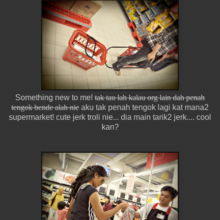
Something new to me!
tak tau lah kalau org lain dah penah
tengok bende alah nie
aku tak penah tengok lagi kat mana2
supermarket! cute jerk troli nie... dia main tarik2 jerk.... cool
kan?