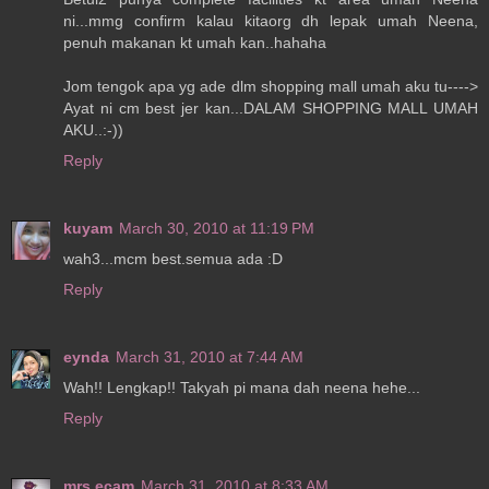
ni...mmg confirm kalau kitaorg dh lepak umah Neena,
penuh makanan kt umah kan..hahaha
Jom tengok apa yg ade dlm shopping mall umah aku tu---->
Ayat ni cm best jer kan...DALAM SHOPPING MALL UMAH
AKU..:-))
Reply
kuyam
March 30, 2010 at 11:19 PM
wah3...mcm best.semua ada :D
Reply
eynda
March 31, 2010 at 7:44 AM
Wah!! Lengkap!! Takyah pi mana dah neena hehe...
Reply
mrs.ecam
March 31, 2010 at 8:33 AM