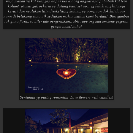
meja makan yg kat ruangan dapur tuh diaorg angkat and pi bubuh kat tepi
kolam! Ramai gak pekerja yg datang buat set up... yg lelaki angkat meja
kerusi dan nyalakan lilin disekeliling kolam.. yg pompuan dok kat dapur
nunn di belakang sana utk sediakan makan malam kami berdua! Btw, gambar
tak guna flash.. so biler ade pergerakkan.. abis rupe org macam kene gegeran
gempa bumi! haha!
Sentuhan yg paling romantik! Love flowers with candles!