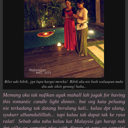
Biler ade bibik.. jgn lupa hargai mereka! Bibik aku nie baik walaupun muke
dia ade sikitt garang! haha...
Memang aku tak nafikan agak mahall lah jugak for having
this romantic candle light dinner.. but org kata peluang
nie terkadang tak datang berulang kali.. kalau dpt ulang,
syukurr alhamdulilllah... tapi kalau tak dapat tak ke rasa
ralat! Sebab aku tahu kalau kat Malaysia jgn harap nak
dpt villa yg camgini plus with dinner at rate yg camgini