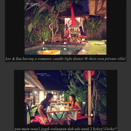
Lee & Zaa having a romantic candle light dinner @ their own private villa!
pun main suap2 jugak walaupun dah ade anak 2 hokey! I loike!!