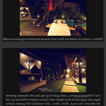
Hanya menunggu kehadiran merpati dua sejoli utk makan beradap! ewahhH!
memang sumpahh aku nak ckp yg feelingg diaa.. perrgggggggghhh!! lain
dari yg lain lahh! dengan redup2 sinar lampu neon kekuningan dan jugak
cahaya remang lilin disekitar villa.. owhh.. owhh.. I just can't describe the