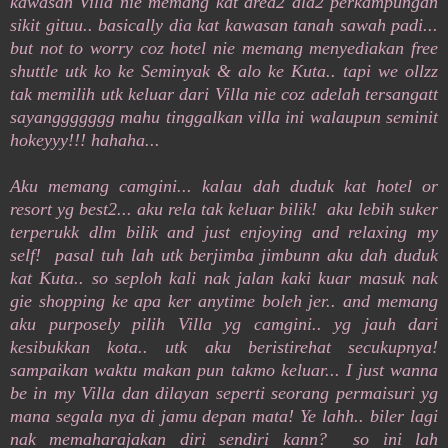
kawasan Villa nie memang kat area2 ala2 perkampungan
sikit gituu.. basically dia kat kawasan tanah sawah padi...
but not to worry coz hotel nie memang menyediakan free
shuttle utk ko ke Seminyak & alo ke Kuta.. tapi we ollzz
tak memilih utk keluar dari Villa nie coz adelah tersangatt
sayanggggggg mahu tinggalkan villa ini walaupun seminit
hokeyyy!!! hahaha...
Aku memang camgini... kalau dah duduk kat hotel or
resort yg best2... aku rela tak keluar bilik! aku lebih suker
terperukk dlm bilik and just enjoying and relaxing my
self! pasal tuh lah utk berjimba jimbunn aku dah duduk
kat Kuta.. so seploh kali nak jalan kaki kuar masuk nak
gie shopping ke apa ker anytime boleh jer.. and memang
aku purposely pilih Villa yg camgini.. yg jauh dari
kesibukkan kota.. utk aku beristirehat secukupnya!
sampaikan waktu makan pun takmo keluar... I just wanna
be in my Villa dan dilayan seperti seorang permaisuri yg
mana segala nya di jamu depan mata! Ye lahh.. biler lagi
nak memaharajakan diri sendiri kann? so ini lah