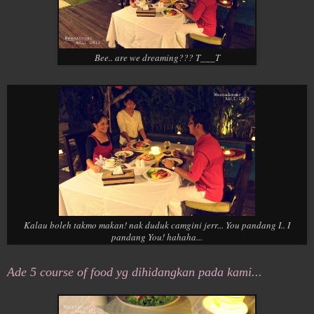
Bee.. are we dreaming??? T___T
Kalau boleh takmo makan! nak duduk camgini jerr... You pandang I.. I
pandang You! hahaha...
Ade 5 course of food yg dihidangkan pada kami...