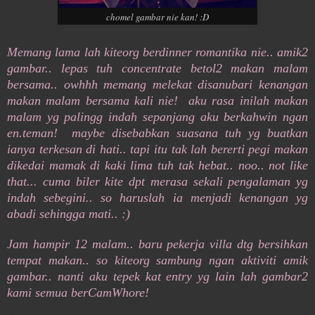
chomel gambar nie kan! :D
Memang lama lah kiteorg berdinner romantika nie.. amik2
gambar.. lepas tuh concentrate betol2 makan malam
bersama.. owhhh memang melekat disanubari kenangan
makan malam bersama kali nie! aku rasa inilah makan
malam yg palingg indah sepanjang aku berkahwin ngan
en.teman! maybe disebabkan suasana tuh yg buatkan
ianya terkesan di hati.. tapi itu tak lah bererti pegi makan
dikedai mamak di kaki lima tuh tak hebat.. noo.. not like
that... cuma biler kite dpt merasa sekali pengalaman yg
indah sebegini.. so haruslah ia menjadi kenangan yg
abadi sehingga mati.. :)
Jam hampir 12 malam.. baru pekerja villa dtg bersihkan
tempat makan.. so kiteorg sambung ngan aktiviti amik
gambar.. nanti aku tepek kat entry yg lain lah gambar2
kami semua berCamWhore!