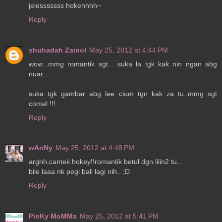
jelesssssss hokehhhh~
Reply
shuhadah Zainol
May 25, 2012 at 4:44 PM
wow...mmg romantik sgt... suka la tgk kak nin ngan abg
nuar...
suka tgk gambar abg lee cium tgn kak za tu..mmg sgt
comel !!!
Reply
wAnNy
May 25, 2012 at 4:48 PM
arghh,cantek hokey!!romantik betul dgn lilin2 tu...
bile laaa nk pegi bali lagi nih.. ;D
Reply
PinKy MoMMa
May 25, 2012 at 5:41 PM