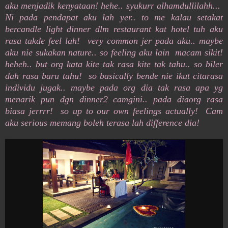
aku menjadik kenyataan! hehe.. syukurr alhamdullilahh...
Ni pada pendapat aku lah yer.. to me kalau setakat
bercandle light dinner dlm restaurant kat hotel tuh aku
rasa takde feel lah! very common jer pada aku.. maybe
aku nie sukakan nature.. so feeling aku lain macam sikit!
heheh.. but org kata kite tak rasa kite tak tahu.. so biler
dah rasa baru tahu! so basically bende nie ikut citarasa
individu jugak.. maybe pada org dia tak rasa apa yg
menarik pun dgn dinner2 camgini.. pada diaorg rasa
biasa jerrrr! so up to our own feelings actually! Cam
aku serious memang boleh terasa lah difference dia!