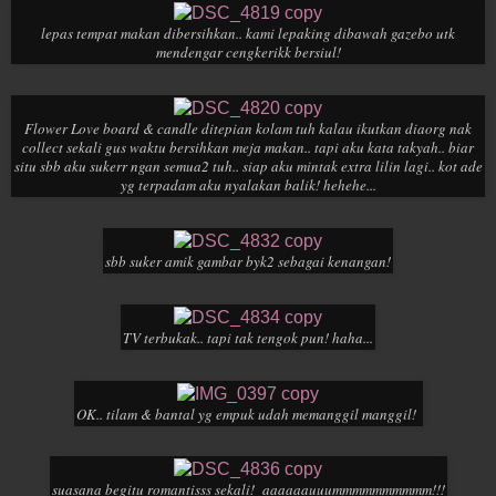
lepas tempat makan dibersihkan.. kami lepaking dibawah gazebo utk
mendengar cengkerikk bersiul!
Flower Love board & candle ditepian kolam tuh kalau ikutkan diaorg nak
collect sekali gus waktu bersihkan meja makan.. tapi aku kata takyah.. biar
situ sbb aku sukerr ngan semua2 tuh.. siap aku mintak extra lilin lagi.. kot ade
yg terpadam aku nyalakan balik! hehehe...
sbb suker amik gambar byk2 sebagai kenangan!
TV terbukak.. tapi tak tengok pun! haha...
OK.. tilam & bantal yg empuk udah memanggil manggil!
suasana begitu romantisss sekali! aaaaaauuummmmmmmmmm!!!