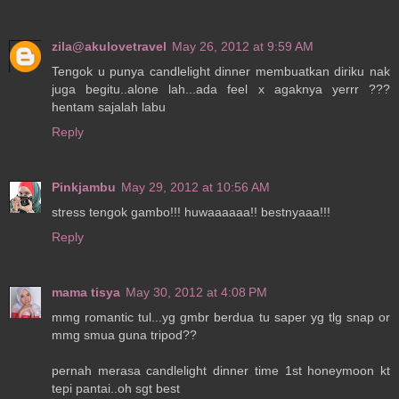
zila@akulovetravel
May 26, 2012 at 9:59 AM
Tengok u punya candlelight dinner membuatkan diriku nak
juga begitu..alone lah...ada feel x agaknya yerrr ???
hentam sajalah labu
Reply
Pinkjambu
May 29, 2012 at 10:56 AM
stress tengok gambo!!! huwaaaaaa!! bestnyaaa!!!
Reply
mama tisya
May 30, 2012 at 4:08 PM
mmg romantic tul...yg gmbr berdua tu saper yg tlg snap or
mmg smua guna tripod??
pernah merasa candlelight dinner time 1st honeymoon kt
tepi pantai..oh sgt best