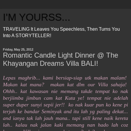
I'M YOURSS...
TRAVELING It Leaves You Speechless, Then Turns You
Into A STORYTELLER!
Friday, May 25, 2012
Romantic Candle Light Dinner @ The
Khayangan Dreams Villa BALI!
Lepas maghrib... kami bersiap-siap utk makan malam!
Makan kat mana? makan kat dlm our Villa sahaja!
Ohhh.. kat kawasan nie memang takde tempat ko nak
berjiimba jimbun cam kat Kuta ye! tempat nie adelah
super duper sunyi sepii jer!! ko nak kuar pun ko kene pi
terjah ke bandar Seminyak and itu lah yg paling dekat...
and ianya tak lah jauh mana.. tapi still kene naik kereta
lah.. kalau nak jalan kaki memang nan hado lah coz